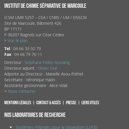
INSTITUT DE CHIMIE SÉPARATIVE DE MARCOULE
ICSM UMR 5257 – CEA / CNRS / UM / ENSCM
Site de Marcoule, Bâtiment 426
BP 17171
F-30207 Bagnols sur Cèze Cedex
>
Voir le plan
Tel
: 04 66 33 92 79
Fax
: 04 66 79 76 11
Directeur :
Stéphane Pellet-Rostaing
Directeur adjoint :
Olivier Diat
Adjointe au Directeur : Marielle Asou-Pothet
Secrétaire : Véronique Haon
Assistante gestionnaire : Alice Vidal
>
Nous contacter
Mentions légales
Contact & accès
Presse
Liens utiles
NOS LABORATOIRES DE RECHERCHE
Systèmes HYbrides pour la Séparation (LHYS)