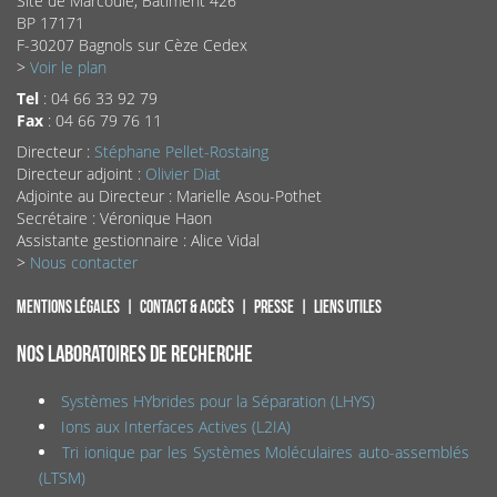
Site de Marcoule, Bâtiment 426
BP 17171
F-30207 Bagnols sur Cèze Cedex
>
Voir le plan
Tel
: 04 66 33 92 79
Fax
: 04 66 79 76 11
Directeur :
Stéphane Pellet-Rostaing
Directeur adjoint :
Olivier Diat
Adjointe au Directeur : Marielle Asou-Pothet
Secrétaire : Véronique Haon
Assistante gestionnaire : Alice Vidal
>
Nous contacter
Mentions légales
Contact & accès
Presse
Liens utiles
NOS LABORATOIRES DE RECHERCHE
Systèmes HYbrides pour la Séparation (LHYS)
Ions aux Interfaces Actives (L2IA)
Tri ionique par les Systèmes Moléculaires auto-assemblés
(LTSM)