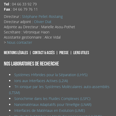
Tel
: 04 66 33 92 79
Fax
: 04 66 79 76 11
Directeur :
Stéphane Pellet-Rostaing
Directeur adjoint :
Olivier Diat
Adjointe au Directeur : Marielle Asou-Pothet
Secrétaire : Véronique Haon
Assistante gestionnaire : Alice Vidal
>
Nous contacter
Mentions légales
Contact & accès
Presse
Liens utiles
NOS LABORATOIRES DE RECHERCHE
Systèmes HYbrides pour la Séparation (LHYS)
Ions aux Interfaces Actives (L2IA)
Tri ionique par les Systèmes Moléculaires auto-assemblés
(LTSM)
Sonochimie dans les Fluides Complexes (LSFC)
Nanomatériaux Adaptatifs pour l’éneRgie (LNAR)
Interfaces de Matériaux en Evolution (LIME)