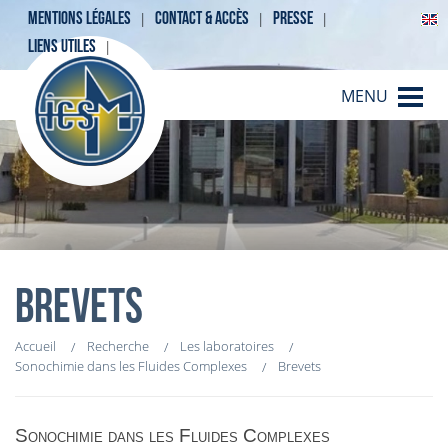
MENTIONS LÉGALES
CONTACT & ACCÈS
PRESSE
LIENS UTILES
MENU
BREVETS
Accueil
Recherche
Les laboratoires
Sonochimie dans les Fluides Complexes
Brevets
Sonochimie dans les Fluides Complexes