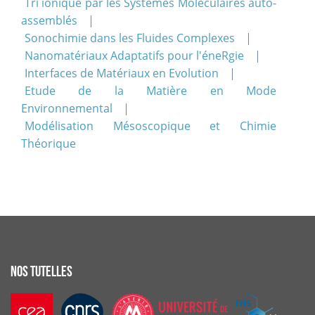
Tri ionique par les Systèmes Moléculaires auto-
assemblés
Sonochimie dans les Fluides Complexes
Nanomatériaux Adaptatifs pour l'éneRgie
Interfaces de Matériaux en Evolution
Etude de la Matière en Mode
Environnemental
Modélisation Mésoscopique et Chimie
Théorique
NOS TUTELLES