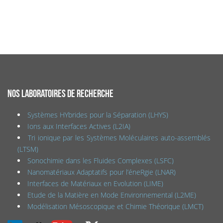
NOS LABORATOIRES DE RECHERCHE
Systèmes HYbrides pour la Séparation (LHYS)
Ions aux Interfaces Actives (L2IA)
Tri ionique par les Systèmes Moléculaires auto-assemblés
(LTSM)
Sonochimie dans les Fluides Complexes (LSFC)
Nanomatériaux Adaptatifs pour l’éneRgie (LNAR)
Interfaces de Matériaux en Evolution (LIME)
Etude de la Matière en Mode Environnemental (L2ME)
Modélisation Mésoscopique et Chimie Théorique (LMCT)