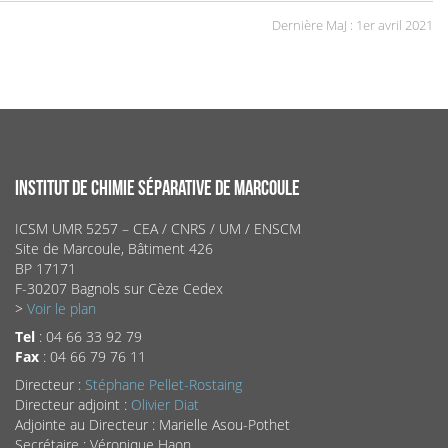
Dernière MaJ : 1er avril 2021
INSTITUT DE CHIMIE SÉPARATIVE DE MARCOULE
ICSM UMR 5257 – CEA / CNRS / UM / ENSCM
Site de Marcoule, Bâtiment 426
BP 17171
F-30207 Bagnols sur Cèze Cedex
>
Voir le plan
Tel
: 04 66 33 92 79
Fax
: 04 66 79 76 11
Directeur :
Stéphane Pellet-Rostaing
Directeur adjoint :
Olivier Diat
Adjointe au Directeur : Marielle Asou-Pothet
Secrétaire : Véronique Haon