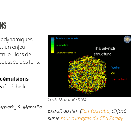
ONS
rmodynamiques
st un enjeu
n jeu lors de
 poussée des ions.
roémulsions
,
s
(à l'échelle
Crédit M. Duvail / ICSM
emark), S. Marcelja
Extrait du film (
lien YouTube
) diffusé
sur le
mur d'images du CEA Saclay