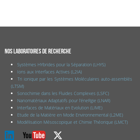
NOS LABORATOIRES DE RECHERCHE
Systèmes HYbrides pour la Séparation (LHYS)
Ions aux Interfaces Actives (L2IA)
Tri ionique par les Systèmes Moléculaires auto-assemblés
(LTSM)
Sonochimie dans les Fluides Complexes (LSFC)
Nanomatériaux Adaptatifs pour l’éneRgie (LNAR)
Interfaces de Matériaux en Evolution (LIME)
Etude de la Matière en Mode Environnemental (L2ME)
Modélisation Mésoscopique et Chimie Théorique (LMCT)