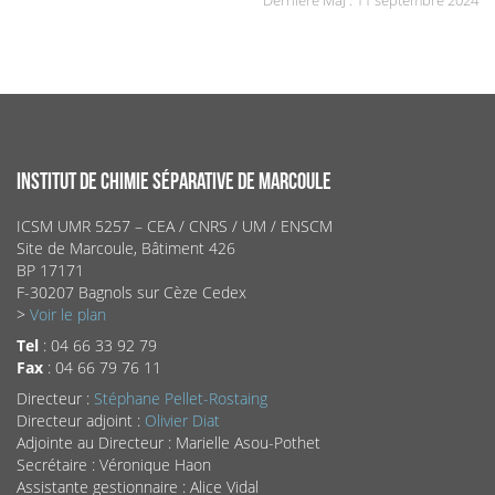
Dernière MaJ : 11 septembre 2024
INSTITUT DE CHIMIE SÉPARATIVE DE MARCOULE
ICSM UMR 5257 – CEA / CNRS / UM / ENSCM
Site de Marcoule, Bâtiment 426
BP 17171
F-30207 Bagnols sur Cèze Cedex
>
Voir le plan
Tel
: 04 66 33 92 79
Fax
: 04 66 79 76 11
Directeur :
Stéphane Pellet-Rostaing
Directeur adjoint :
Olivier Diat
Adjointe au Directeur : Marielle Asou-Pothet
Secrétaire : Véronique Haon
Assistante gestionnaire : Alice Vidal