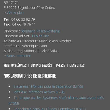
BP 17171
F-30207 Bagnols sur Cèze Cedex
>
Voir le plan
Tel
: 04 66 33 92 79
Fax
: 04 66 79 76 11
Directeur :
Stéphane Pellet-Rostaing
Directeur adjoint :
Olivier Diat
Adjointe au Directeur : Marielle Asou-Pothet
Secrétaire : Véronique Haon
Assistante gestionnaire : Alice Vidal
>
Nous contacter
Mentions légales
Contact & accès
Presse
Liens utiles
NOS LABORATOIRES DE RECHERCHE
Systèmes HYbrides pour la Séparation (LHYS)
Ions aux Interfaces Actives (L2IA)
Tri ionique par les Systèmes Moléculaires auto-assemblés
(LTSM)
Sonochimie dans les Fluides Complexes (LSFC)