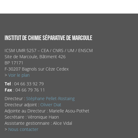
INSTITUT DE CHIMIE SÉPARATIVE DE MARCOULE
ICSM UMR 5257 – CEA / CNRS / UM / ENSCM
Site de Marcoule, Bâtiment 426
BP 17171
F-30207 Bagnols sur Cèze Cedex
>
Voir le plan
Tel
: 04 66 33 92 79
Fax
: 04 66 79 76 11
Directeur :
Stéphane Pellet-Rostaing
Directeur adjoint :
Olivier Diat
Adjointe au Directeur : Marielle Asou-Pothet
Secrétaire : Véronique Haon
Assistante gestionnaire : Alice Vidal
>
Nous contacter