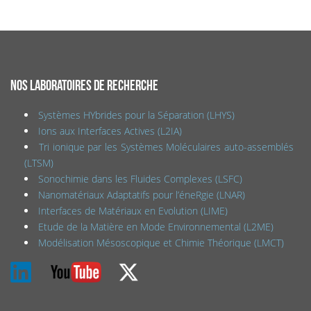
NOS LABORATOIRES DE RECHERCHE
Systèmes HYbrides pour la Séparation (LHYS)
Ions aux Interfaces Actives (L2IA)
Tri ionique par les Systèmes Moléculaires auto-assemblés
(LTSM)
Sonochimie dans les Fluides Complexes (LSFC)
Nanomatériaux Adaptatifs pour l’éneRgie (LNAR)
Interfaces de Matériaux en Evolution (LIME)
Etude de la Matière en Mode Environnemental (L2ME)
Modélisation Mésoscopique et Chimie Théorique (LMCT)