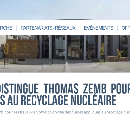
RCHE
PARTENARIATS - RÉSEAUX
EVÉNEMENTS
OFF
DISTINGUE THOMAS ZEMB POU
ÉS AU RECYCLAGE NUCLÉAIRE
 pour ses travaux en physico-chimie des fluides appliqués au recyclage nuc